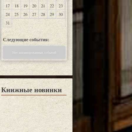
17
18
19
20
21
22
23
24
25
26
27
28
29
30
31
Следующие события:
Нет запланированных событий
Книжные новинки