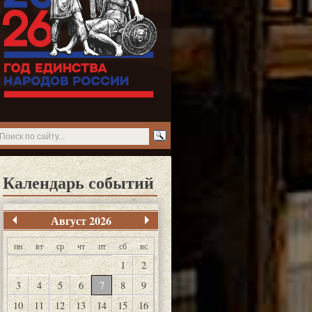
Календарь событий
Август 2026
пн
вт
ср
чт
пт
сб
вс
1
2
3
4
5
6
7
8
9
10
11
12
13
14
15
16