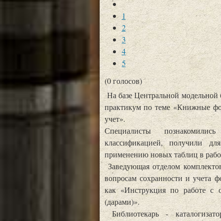
1
2
3
4
5
(0 голосов)
На базе Центральной модельной б
практикум по теме «Книжные фон
учет».
Специалисты познакомились
классификацией, получили дл
применению новых таблиц в работ
Заведующая отделом комплектов
вопросам сохранности и учета ф
как «Инструкция по работе с 
(дарами)».
Библиотекарь - каталогизат