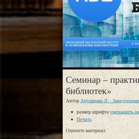
Семинар – практ
библиотек»
Автор
Анушенко Л. - Заведующая
размер шрифта
уменьшить р
Печать
Оцените материал