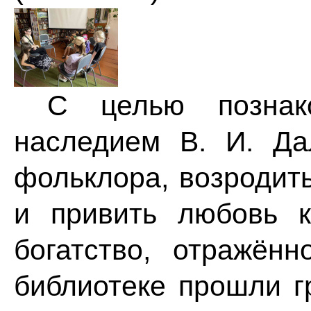
С целью познако
наследием В. И. Да
фольклора, возродит
и привить любовь к
богатство, отражён
библиотеке прошли г