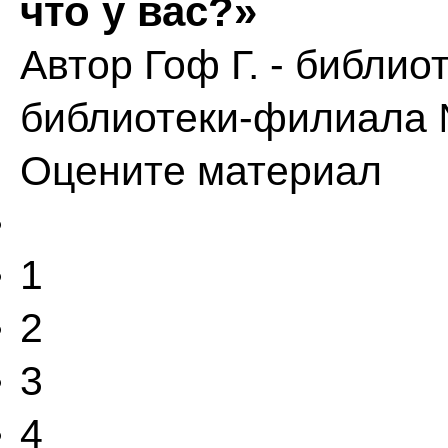
что у вас?»
Автор
Гоф Г. - библи
библиотеки-филиала
Оцените материал
1
2
3
4