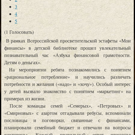
3
4
5
(1 Голосовать)
В рамках Всероссийской просветительской эстафеты «Мои
финансы» в детской библиотеке прошел увлекательный
познавательный час «Азбука финансовой грамотности.
Детям о деньгах».
На мероприятии ребята познакомились с понятием
«рациональное потребление» и научились различать
потребности и желания («надо» и «хочу»). Особый интерес
WWW.КУЛЬТУРА.РФ - Твой гид по культуре.
у детей вызвало знакомство с понятием «маркетинг» на
Узнайте больше об истории страны, искусстве и планируйте культурные выходные на портале
примерах из жизни.
«Культура.РФ»
После команды семей «Семерых», «Петровых» и
«Смирновых» с азартом отгадывали ребусы, вспоминали
пословицы и поговорки, связанные с финансами,
планировали семейный бюджет и отвечали на вопросы
викторины. Каждый правильный ответ приносил