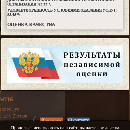
ОРГАНИЗАЦИИ:
83.33
%
УДОВЛЕТВОРЕННОСТЬ УСЛОВИЯМИ ОКАЗАНИЯ УСЛУГ:
83.45
%
ОЦЕНКА КАЧЕСТВА
СМЦБ
ково, ул.
 д.9, 2 этаж
19:00, ПТ 09:00-
Продолжая использовать наш сайт, вы даете согласие на