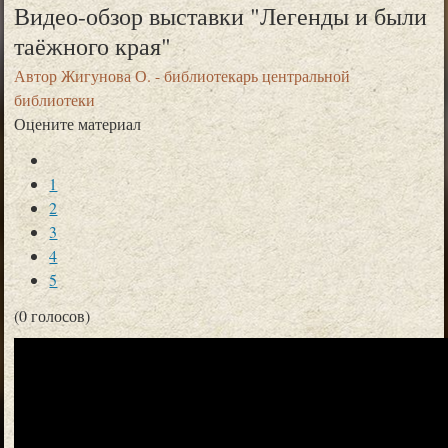
Видео-обзор выставки "Легенды и были
таёжного края"
Автор
Жигунова О. - библиотекарь центральной
библиотеки
Оцените материал
1
2
3
4
5
(0 голосов)