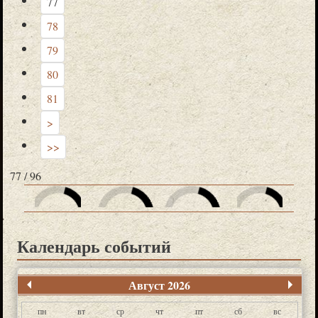
77
78
79
80
81
>
>>
77 / 96
Календарь событий
Август 2026
пн
вт
ср
чт
пт
сб
вс