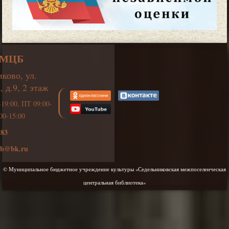
СМЦБ
ково, ул.
 д.9, 2 этаж
19:00, ПТ 09:00-
00-15:00
-83
lib@bk.ru
© Муниципальное бюджетное учреждение культуры «Седельниковская межпоселенческая
центральная библиотека»