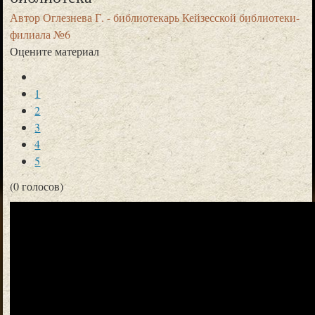
Автор
Оглезнева Г. - библиотекарь Кейзесской библиотеки-
филиала №6
Оцените материал
1
2
3
4
5
(0 голосов)