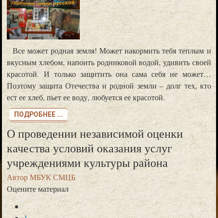
Все может родная земля! Может накормить тебя теплым и
вкусным хлебом, напоить родниковой водой, удивить своей
красотой. И только защитить она сама себя не может…
Поэтому защита Отечества и родной земли – долг тех, кто
ест ее хлеб, пьет ее воду, любуется ее красотой.
ПОДРОБНЕЕ ...
О проведении независимой оценки
Покупка билетов
качества условий оказания услуг
в театры, музеи, филармонии, кинотеатры и др. на средства из федерального бюджета.
учреждениями культуры района
Автор
МБУК СМЦБ
Оцените материал
1