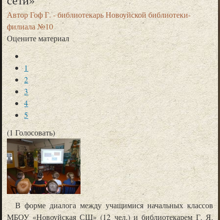
сети»
Автор
Гоф Г. - библиотекарь Новоуйской библиотеки-
филиала №10
Оцените материал
1
2
3
4
5
(1 Голосовать)
В форме диалога между учащимися начальных классов
МБОУ «Новоуйская СШ» (12 чел.) и библиотекарем Г. Я.