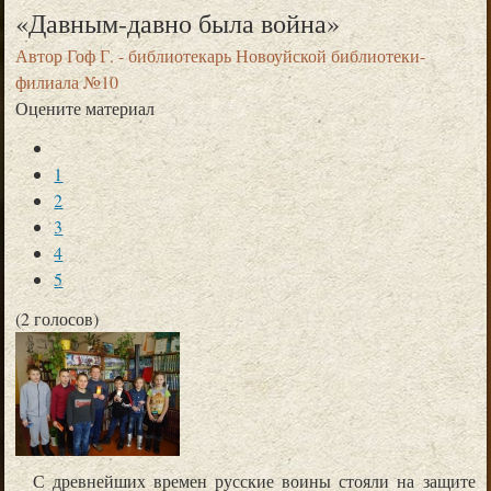
«Давным-давно была война»
Автор
Гоф Г. - библиотекарь Новоуйской библиотеки-
филиала №10
Оцените материал
1
2
3
4
5
(2 голосов)
С древнейших времен русские воины стояли на защите