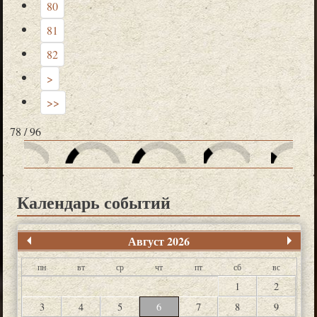
80
81
82
>
>>
78 / 96
Календарь событий
Август 2026
пн
вт
ср
чт
пт
сб
вс
1
2
3
4
5
6
7
8
9