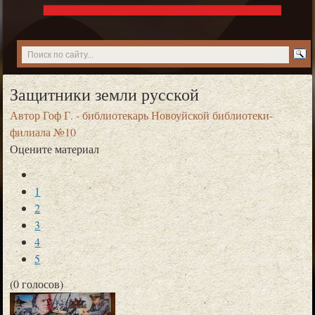
Защитники земли русской
Автор
Гоф Г. - библиотекарь Новоуйской библиотеки-
филиала №10
Оцените материал
1
2
3
4
5
(0 голосов)