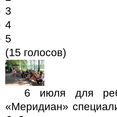
3
4
5
(15 голосов)
6 июля для ребят
«Меридиан» специал