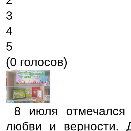
2
3
4
5
(0 голосов)
8 июля отмечался 
любви и верности. 